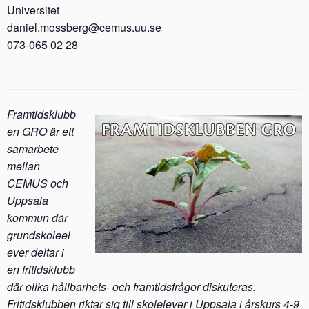
Universitet
daniel.mossberg@cemus.uu.se
073-065 02 28
Framtidsklubb
en GRO är ett
samarbete
mellan
CEMUS och
Uppsala
kommun där
grundskoleel
ever deltar i
en fritidsklubb
där olika hållbarhets- och framtidsfrågor diskuteras.
Fritidsklubben riktar sig till skolelever i Uppsala i årskurs 4-9