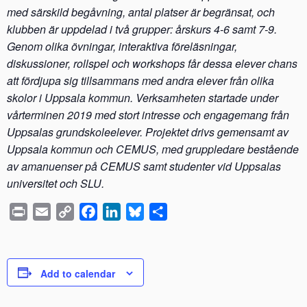
med särskild begåvning, antal platser är begränsat, och
klubben är uppdelad i två grupper: årskurs 4-6 samt 7-9.
Genom olika övningar, interaktiva föreläsningar,
diskussioner, rollspel och workshops får dessa elever chans
att fördjupa sig tillsammans med andra elever från olika
skolor i Uppsala kommun. Verksamheten startade under
vårterminen 2019 med stort intresse och engagemang från
Uppsalas grundskoleelever. Projektet drivs gemensamt av
Uppsala kommun och CEMUS, med gruppledare bestående
av amanuenser på CEMUS samt studenter vid Uppsalas
universitet och SLU.
P
E
C
F
L
B
S
r
m
o
a
i
l
h
i
a
p
c
n
u
a
n
i
y
e
k
e
r
Add to calendar
t
l
L
b
e
s
e
i
o
d
k