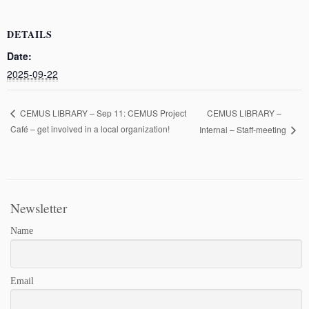
n
o
I
y
k
k
n
DETAILS
Date:
2025-09-22
CEMUS LIBRARY –
CEMUS LIBRARY – Sep 11: CEMUS Project
Café – get involved in a local organization!
Internal – Staff-meeting
Newsletter
Name
Email