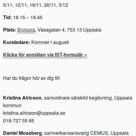
5/11, 12/11, 19/11, 26/11, 3/12
Tid:
18.15 – 19.45
Plats:
Biotopia
, Vasagatan 4, 753 13 Uppsala
Kursledare:
Kommer i augusti
Klicka för anmälan via IST-formulär »
Har du frågor hör av dig till
Kristina Alricson
, samordnare särskild begåvning, Uppsala
kommun
kristina.alricson@uppsala.se
018-727 55 85
Daniel Mossberg
, samverkansansvarig CEMUS, Uppsala