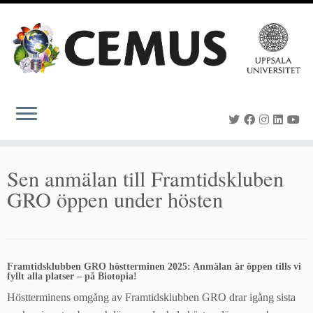
Skip
to
content
Sen anmälan till Framtidskluben
GRO öppen under hösten
Framtidsklubben GRO höstterminen 2025: Anmälan är öppen tills vi
fyllt alla platser – på Biotopia!
Höstterminens omgång av Framtidsklubben GRO drar igång sista