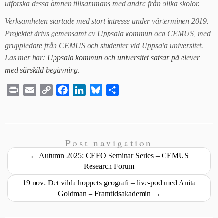
utforska dessa ämnen tillsammans med andra från olika skolor.
Verksamheten startade med stort intresse under vårterminen 2019.
Projektet drivs gemensamt av Uppsala kommun och CEMUS, med
gruppledare från CEMUS och studenter vid Uppsala universitet.
Läs mer här:
Uppsala kommun och universitet satsar på elever
med särskild begåvning
.
P
E
C
F
L
B
S
r
m
o
a
i
l
h
i
a
p
c
n
u
a
n
i
y
e
k
e
r
t
l
L
b
e
s
e
Post navigation
i
o
d
k
←
Autumn 2025: CEFO Seminar Series – CEMUS
n
o
I
y
Research Forum
k
k
n
19 nov: Det vilda hoppets geografi – live-pod med Anita
Goldman – Framtidsakademin
→