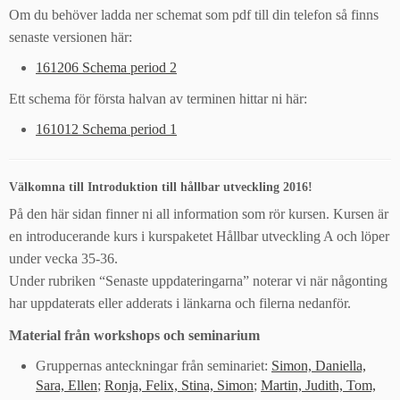
Om du behöver ladda ner schemat som pdf till din telefon så finns
senaste versionen här:
161206 Schema period 2
Ett schema för första halvan av terminen hittar ni här:
161012 Schema period 1
Välkomna till Introduktion till hållbar utveckling 2016!
På den här sidan finner ni all information som rör kursen. Kursen är
en introducerande kurs i kurspaketet Hållbar utveckling A och löper
under vecka 35-36.
Under rubriken “Senaste uppdateringarna” noterar vi när någonting
har uppdaterats eller adderats i länkarna och filerna nedanför.
Material från workshops och seminarium
Gruppernas anteckningar från seminariet:
Simon, Daniella,
Sara, Ellen
;
Ronja, Felix, Stina, Simon
;
Martin, Judith, Tom,