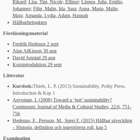
Rikard
;
Lisa, Tim, Nicole, Ellinor
;
Linnea, Julia, Emilio,
Johannes
;
Filip, Malin, Ida, Sara
;
Anna, Maria, Malin,
Maja
;
Amanda, Lydia, Adam, Hannah
Hållbarhetsjakten
Föreläsningsmaterial
Fredrik Hedenus 2 sept
Alan AtKisson 30 aug
David Jonstad 29 aug
Kursintroduktion 29 sept
Litteratur
Kursbok:
Thiele, L. P. (2013) Sustainability, Polity Press.
Introduction & Kap 1
Agyeman, J. (2008) Toward a ‘just’ sustainability?
Continuum: Journal of Media & Cultural Studies, 22:6, 751-
756
Hedenus, F., Persson, M., Sprei F. (2015) Hållbar utveckling
– Historia, definition och ingenjörens roll, kap 5
Examination