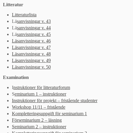
Litteratur
Litteraturlista
Lä
sanvisningar v. 43
Lä
sanvisningar v. 44
Lä
sanvisningar v. 45
Läsanvisningar v. 46
Läsanvisningar v. 47
Läsanvisningar v. 48
Läsanvisningar v. 49
Läsanvisningar v. 50
Examination
I
nstruktioner för litteraturforum
S
eminarium 1 – instruktioner
Instruktioner för projekt – fristående studenter
Workshop 11/11 – fristående
Kompletteringsuppgift för seminarium 1
Förseminarium 2 – läsning
Seminarium 2 – instruktioner