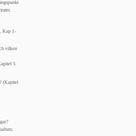
gångspunkt
mrater.
. Kap 1-
ch vilken
apitel 3.
? (Kapitel
ngar?
ualism;