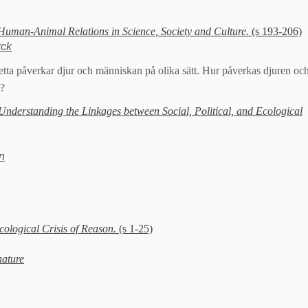
 Human-Animal Relations in Science, Society and Culture.
(s 193-206)
rck
detta påverkar djur och människan på olika sätt. Hur påverkas djuren oc
e?
Understanding the Linkages between Social, Political, and Ecological
n
ological Crisis of Reason.
(s 1-25)
nature