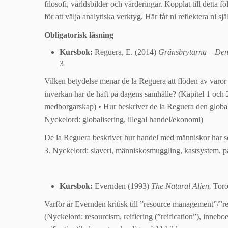
filosofi, världsbilder och värderingar. Kopplat till dett
för att välja analytiska verktyg. Här får ni reflektera ni sj
Obligatorisk läsning
Kursbok:
Reguera, E. (2014)
Gränsbrytarna – Den
3
Vilken betydelse menar de la Reguera att flöden av varor
inverkan har de haft på dagens samhälle? (Kapitel 1 och 2
medborgarskap) • Hur beskriver de la Reguera den global
Nyckelord: globalisering, illegal handel/ekonomi)
De la Reguera beskriver hur handel med människor har sett 
3. Nyckelord: slaveri, människosmuggling, kastsystem, p
Kursbok:
Evernden (1993)
The Natural Alien.
Toron
Varför är Evernden kritisk till ”resource management”/”re
(Nyckelord: resourcism, reifiering (”reification”), inneb