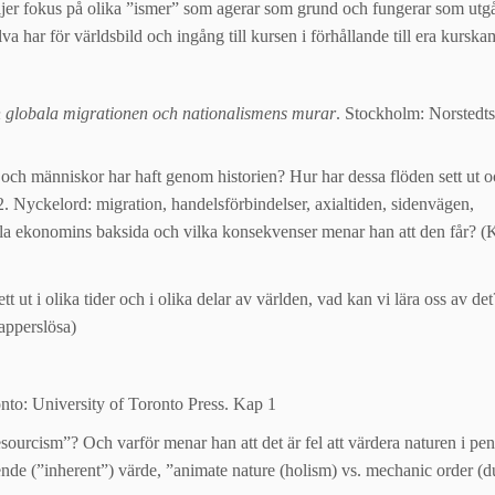
a följer fokus på olika ”ismer” som agerar som grund och fungerar som ut
älva har för världsbild och ingång till kursen i förhållande till era kurska
 globala migrationen och nationalismens murar
. Stockholm: Norstedts
 och människor har haft genom historien? Hur har dessa flöden sett ut o
. Nyckelord: migration, handelsförbindelser, axialtiden, sidenvägen,
a ekonomins baksida och vilka konsekvenser menar han att den får? (K
ut i olika tider och i olika delar av världen, vad kan vi lära oss av det
apperslösa)
to: University of Toronto Press. Kap 1
sourcism”? Och varför menar han att det är fel att värdera naturen i pe
oende (”inherent”) värde, ”animate nature (holism) vs. mechanic order (d