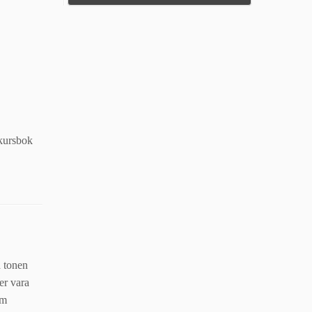
 kursbok
a tonen
r vara
om