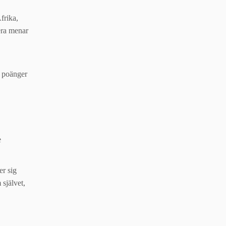
frika,
era menar
a poänger
e
er sig
självet,