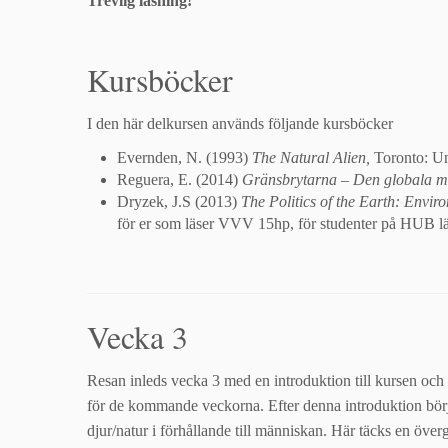
Trevlig läsning!
Kursböcker
I den här delkursen används följande kursböcker
Evernden, N. (1993)
The Natural Alien,
Toronto: Un
Reguera, E. (2014)
Gränsbrytarna – Den globala mi
Dryzek, J.S (2013)
The Politics of the Earth: Envi
för er som läser VVV 15hp, för studenter på HUB läs
Vecka 3
Resan inleds vecka 3 med en introduktion till kursen och
för de kommande veckorna. Efter denna introduktion börj
djur/natur i förhållande till människan. Här täcks en öv