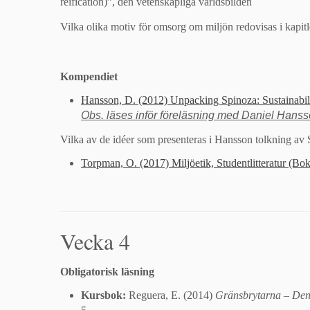
reification)”, den vetenskapliga världsbilden
Vilka olika motiv för omsorg om miljön redovisas i kapitl
Kompendiet
Hansson, D. (2012) Unpacking Spinoza: Sustainabil
Obs. läses inför föreläsning med Daniel Hans
Vilka av de idéer som presenteras i Hansson tolkning av 
Torpman, O. (2017) Miljöetik, Studentlitteratur (Bok
Vecka 4
Obligatorisk läsning
Kursbok:
Reguera, E. (2014)
Gränsbrytarna – Den