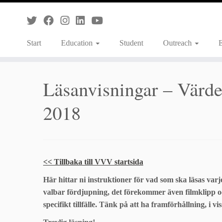
Skip
to
content
Start
Education
Student
Outreach
Läsanvisningar – Värder
2018
<< Tillbaka till VVV startsida
Här hittar ni instruktioner för vad som ska läsas varj
valbar fördjupning, det förekommer även filmklipp o
specifikt tillfälle. Tänk på att ha framförhållning, i vi