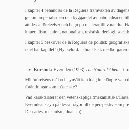
5
I kapitel 4 behandlar de la Reguera framväxten av dagens
genom imperialismen och byggandet av nationalismen till
att dessa företeelser och begrepp relaterar till varandra.
imperialism, nation, nationalism, rasistisk ideologi, soci
I kapitel 5 beskriver de la Reguera de politisk-geografis
i det här kapitlet? (Nyckelord: nationalstat, medborgaren 
Kursbok:
Evernden (1993)
The Natural Alien.
Toron
Miljörörelsens mål och synsätt kan idag inte längre vara
förändringar som måste ske?
Vad karaktäriserar den vetenskapliga (mekanistiska/Cartes
Everndeans syn på dessa frågor till de perspektiv som pr
Descartes, mekanism, dualism)