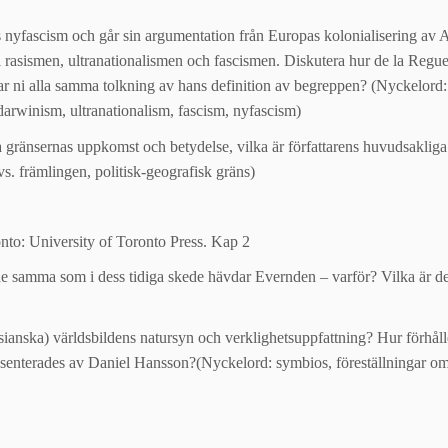
 nyfascism och går sin argumentation från Europas kolonialisering av A
 rasismen, ultranationalismen och fascismen. Diskutera hur de la Regu
 Har ni alla samma tolkning av hans definition av begreppen? (Nyckelord:
aldarwinism, ultranationalism, fascism, nyfascism)
ka gränsernas uppkomst och betydelse, vilka är författarens huvudsaklig
vs. främlingen, politisk-geografisk gräns)
to: University of Toronto Press. Kap 2
 de samma som i dess tidiga skede hävdar Evernden – varför? Vilka är d
ianska) världsbildens natursyn och verklighetsuppfattning? Hur förhåll
esenterades av Daniel Hansson?(Nyckelord: symbios, föreställningar om 