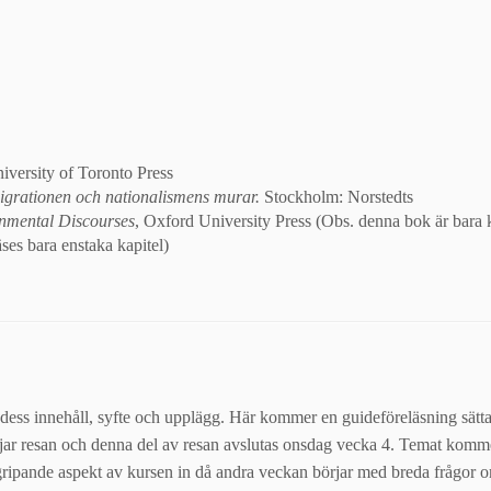
iversity of Toronto Press
grationen och nationalismens murar.
Stockholm: Norstedts
ronmental Discourses
, Oxford University Press (Obs. denna bok är bara
es bara enstaka kapitel)
 dess innehåll, syfte och upplägg. Här kommer en guideföreläsning sätt
ar resan och denna del av resan avslutas onsdag vecka 4
.
Temat komme
ergripande aspekt av kursen in då andra veckan börjar med breda frågor 