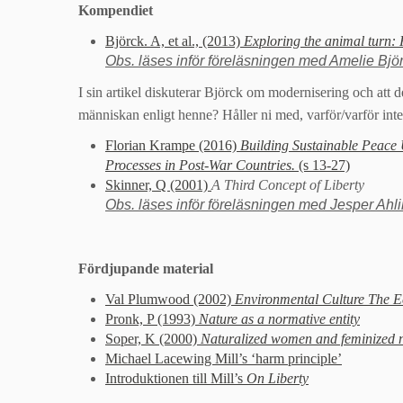
Kompendiet
Björck. A, et al., (2013)
Exploring the animal turn:
Obs. läses inför föreläsningen med Amelie Bjö
I sin artikel diskuterar Björck om modernisering och att 
människan enligt henne? Håller ni med, varför/varför int
Florian Krampe (2016)
Building Sustainable Peace 
Processes in Post-War Countries.
(s 13-27)
Skinner, Q (2001)
A Third Concept of Liberty
Obs. läses inför föreläsningen med Jesper Ahli
Fördjupande material
Val Plumwood (2002)
Environmental Culture The Ec
Pronk, P (1993)
Nature as a normative entity
Soper, K (2000)
Naturalized women and feminized 
Michael Lacewing Mill’s ‘harm principle’
Introduktionen till Mill’s
On Liberty