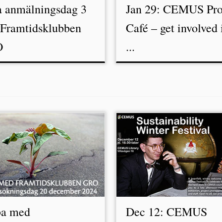
a anmälningsdag 3
Jan 29: CEMUS Pro
 Framtidsklubben
Café – get involved 
O
...
ba med
Dec 12: CEMUS