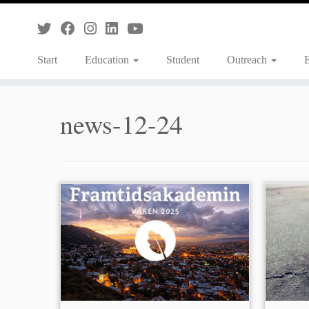
Skip
to
content
Start
Education
Student
Outreach
news-12-24