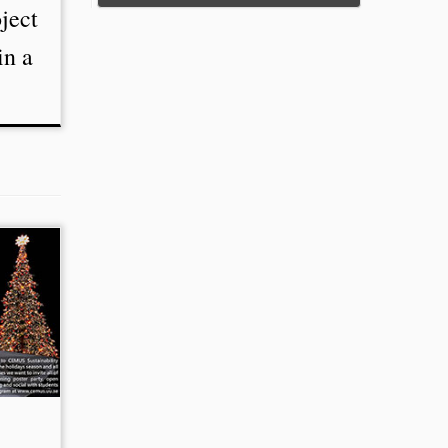
ject
in a