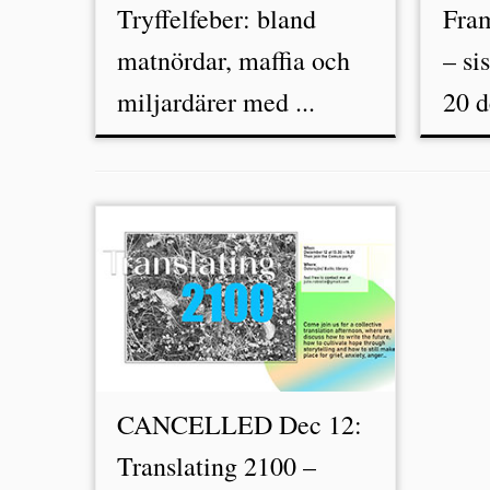
Tryffelfeber: bland
Fra
matnördar, maffia och
– si
miljardärer med ...
20 d
CANCELLED Dec 12:
Translating 2100 –