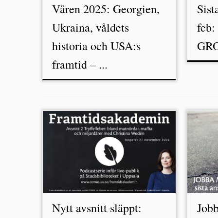
Våren 2025: Georgien,
Sist
Ukraina, våldets
feb:
historia och USA:s
GR
framtid – ...
Nytt avsnitt släppt:
Job