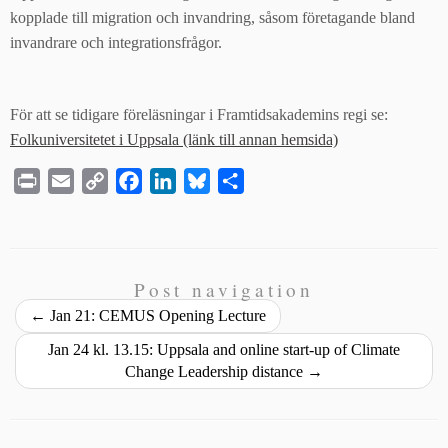
kopplade till migration och invandring, såsom företagande bland
invandrare och integrationsfrågor.
För att se tidigare föreläsningar i Framtidsakademins regi se:
Folkuniversitetet i Uppsala (länk till annan hemsida)
P
E
C
F
L
B
S
r
m
o
a
i
l
h
i
a
p
c
n
u
a
n
i
y
e
k
e
r
t
l
L
b
e
s
e
Post navigation
i
o
d
k
←
Jan 21: CEMUS Opening Lecture
n
o
I
y
Jan 24 kl. 13.15: Uppsala and online start-up of Climate
k
k
n
Change Leadership distance
→