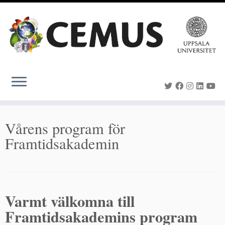
Skip
to
content
Vårens program för
Framtidsakademin
Varmt välkomna till
Framtidsakademins program