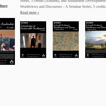
Series, 5 credits (Autumn), and Sustainable Development
lture
Worldviews and Discourses – A Seminar Series, 5 credits 
Read more »