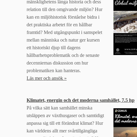
mänsklighetens långa historia och dess
relation till den omgivande miljön? Hur
kan en miljöhistorisk förståelse bidra i
det praktiska arbetet för en hållbar
framtid? Med utgångspunkt i samspelet
mellan människa och natur ger kursen
ett historiskt djup till dagens
hållbarhetsproblematik och de senaste
decenniernas diskussion om hur
problematiken kan hanteras.
Läs mer och ansök »
Klimatet, energin och det moderna samhället, 7.5 hp
På vilka sätt kan samhället minska
utsläppen av växthusgaser och samtidigt
anpassa sig till ett förändrat klimat? Hur
kan världens allt mer svårtillgängliga