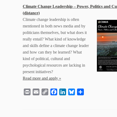
Climate Change Leadership – Power, Politics and Cu
(distance)
Climate change leadership is often
mentioned in both news media and by
politicians themselves, but what does it
really entail? What kind of knowledge
and skills define a climate change leader
and how can they be learned? What
kind of political, cultural and
psychological resources are lacking in
present initiatives?
Read more and apply »
P
E
C
F
L
B
S
r
m
o
a
i
l
h
i
a
p
c
n
u
a
n
i
y
e
k
e
r