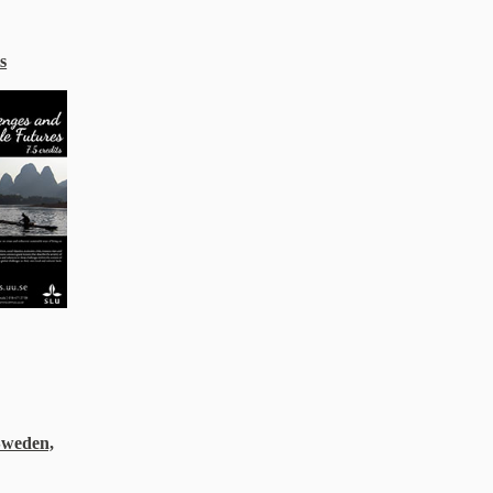
s
 Sweden,