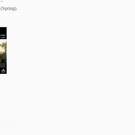
 –
(Spring).